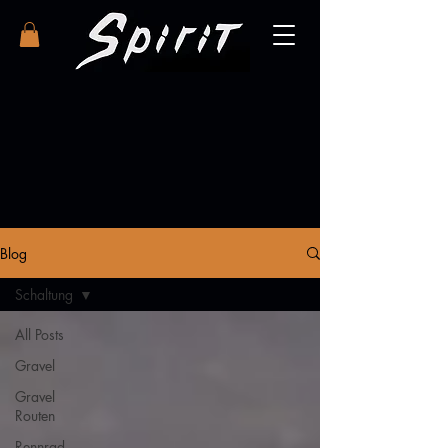
Blog
Schaltung
All Posts
Gravel
Gravel
Routen
Rennrad