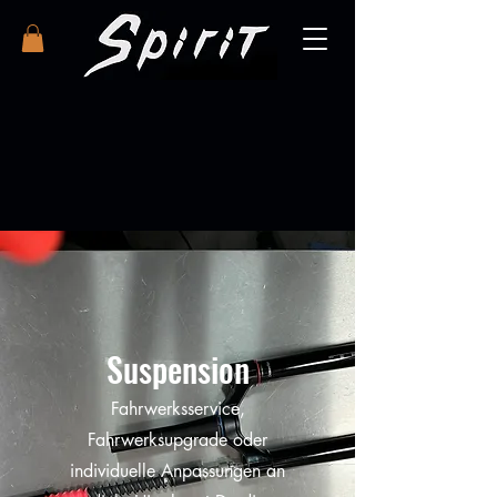
Suspension
Fahrwerksservice,
Fahrwerksupgrade oder
individuelle Anpassungen an