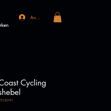
Anmelden
rken
Coast Cycling
shebel
375135191