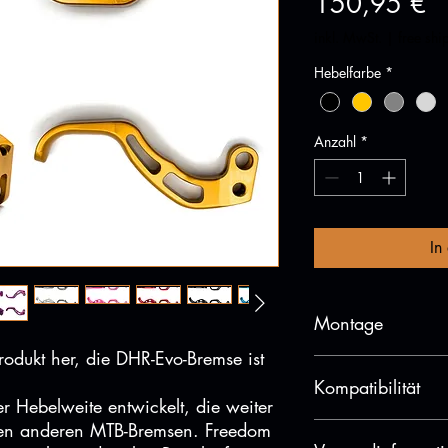
Pr
150,95 €
inkl. MwSt.
|
free sh
Hebelfarbe
*
Anzahl
*
In
Montage
Produkt her, die DHR-Evo-Bremse ist
Hier
findest du ein M
Kompatibilität
leicht und sicher zu m
r Hebelweite entwickelt, die weiter
isten anderen MTB-Bremsen. Freedom
Passt mit allen TRP-"