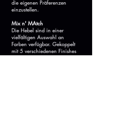
die eigenen Präferenzen
einzustellen.
Mix n' MAtch
Die Hebel sind in einer
vielfältigen Auswahl an
Farben verfügbar. Gekoppelt
mit 5 verschiedenen Finishes
an der Titan Hardware, hast
Du endlos viele
Kombinationen aus denen Du
wählen kannst.
Titan Hardware
FreedomCoast arbeitet
mit Better Bolts zusammen um
euch wie gewohnt eine super
hochwertige Titan Hardware
zu liefern. Diese gibt es wie