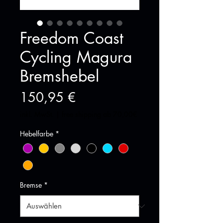
Freedom Coast
Cycling Magura
Bremshebel
Preis
150,95 €
inkl. MwSt.
|
free shipping ab 70,00€
Hebelfarbe
*
Bremse
*