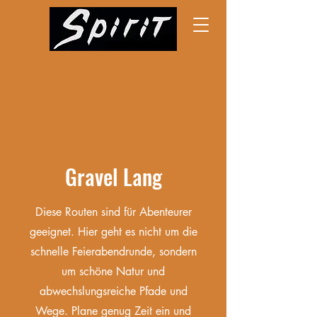
Gravel Lang
Diese Routen sind für Abenteurer
geeignet. Hier geht es nicht um die
schnelle Feierabendrunde, sondern
um schöne Natur und
abwechslungsreiche Pfade und
Wege. Plane genug Zeit ein und